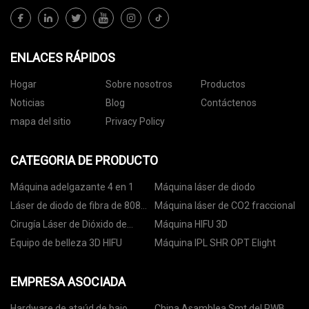
ENLACES RÁPIDOS
Hogar
Sobre nosotros
Productos
Noticias
Blog
Contáctenos
mapa del sitio
Privacy Policy
CATEGORIA DE PRODUCTO
Máquina adelgazante 4 en 1
Máquina láser de diodo
Láser de diodo de fibra de 808
Máquina láser de CO2 fraccional
nm
Cirugía Láser de Dióxido de
Máquina HIFU 3D
Carbono
Equipo de belleza 3D HIFU
Máquina IPL SHR OPT Elight
EMPRESA ASOCIADA
Hardware de ataúd de bajo
China Asamblea Smt del PWB