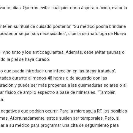
arios días. Querrás evitar cualquier cosa áspera o ácida, evitar la
e en su ritual de cuidado posterior. "Su médico podría brindarle
 posterior según sus necesidades", dice la dermatóloga de Nueva
 el vino tinto y los anticoagulantes. Además, debe evitar saunas o
do la piel se haya curado.
 que pueda introducir una infección en las áreas tratadas",
 tratadas durante al menos 48 horas o de acuerdo con las
curación y puede ser más propensa a las quemaduras solares o al
solar físico de amplio espectro a base de minerales. "También
sa.
egativos que podrían ocurrir. Para la microaguja RF, los posibles
as. Afortunadamente, estos suelen ser temporales. Pero, si
mar a su médico para programar una cita de seguimiento para