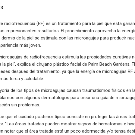
23
e radiofrecuencia (RF) es un tratamiento para la piel que está gana
sus impresionantes resultados. El procedimiento aprovecha la energí
 dermis de la piel se estimula con las microagujas para producir nuev
apariencia más joven.
microagujas de radiofrecuencia estimula las propiedades curativas na
a la piel", explica el cirujano plástico facial de Palm Beach Garden
eses después del tratamiento, ya que la energía de microagujas RF a
 más tersa y saludable.
oría de los tipos de microagujas causan traumatismos físicos en la
blamos con algunos dermatólogos para crear una guía de microagujas
ación sin problemas.
ice que el cuidado posterior típico consiste en proteger las áreas tr
or. "Las áreas tratadas pueden mostrar signos de hematomas e hinc
 notar que el área tratada está un poco adormecida y/o tensa debi