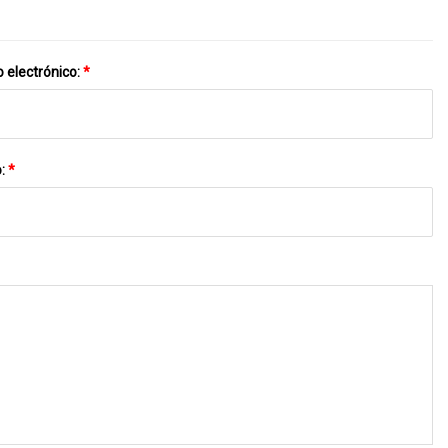
 electrónico:
*
o:
*