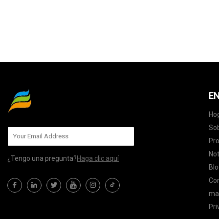
EN
Ho
Sob
Pr
Not
¿Tengo una pregunta?
Haga clic aquí
Blo
Co
map
Pri