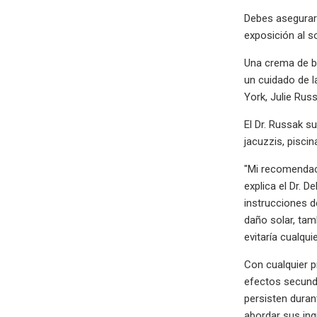
Debes asegurart
exposición al s
Una crema de ba
un cuidado de l
York, Julie Rus
El Dr. Russak su
jacuzzis, pisci
"Mi recomendaci
explica el Dr. 
instrucciones d
daño solar, tam
evitaría cualqui
Con cualquier p
efectos secund
persisten dura
abordar sus inq