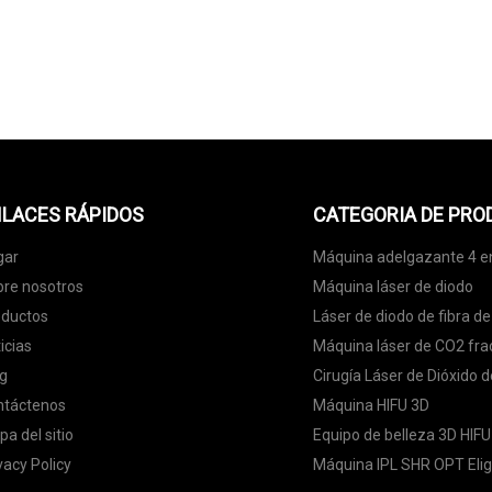
MÁNDANOS
LACES RÁPIDOS
CATEGORIA DE PR
gar
Máquina adelgazante 4 e
re nosotros
Máquina láser de diodo
oductos
Láser de diodo de fibra d
icias
Máquina láser de CO2 fra
g
Cirugía Láser de Dióxido 
ntáctenos
Máquina HIFU 3D
a del sitio
Equipo de belleza 3D HIFU
vacy Policy
Máquina IPL SHR OPT Elig