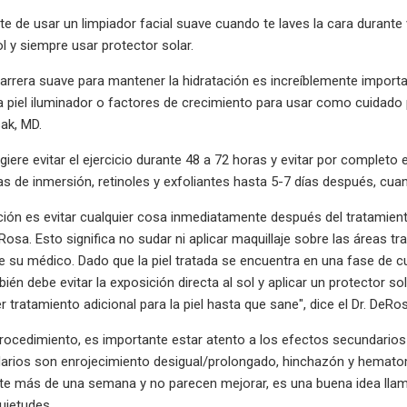
e de usar un limpiador facial suave cuando te laves la cara durante v
ol y siempre usar protector solar.
rrera suave para mantener la hidratación es increíblemente important
a piel iluminador o factores de crecimiento para usar como cuidado
sak, MD.
giere evitar el ejercicio durante 48 a 72 horas y evitar por completo
nas de inmersión, retinoles y exfoliantes hasta 5-7 días después, cuan
ón es evitar cualquier cosa inmediatamente después del tratamiento
DeRosa. Esto significa no sudar ni aplicar maquillaje sobre las áreas
e su médico. Dado que la piel tratada se encuentra en una fase de 
bién debe evitar la exposición directa al sol y aplicar un protector 
er tratamiento adicional para la piel hasta que sane", dice el Dr. DeRo
rocedimiento, es importante estar atento a los efectos secundarios n
arios son enrojecimiento desigual/prolongado, hinchazón y hematom
nte más de una semana y no parecen mejorar, es una buena idea lla
uietudes.