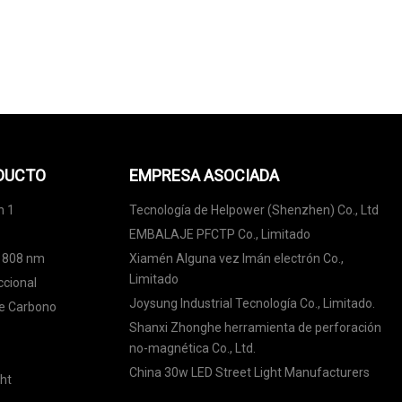
ODUCTO
EMPRESA ASOCIADA
n 1
Tecnología de Helpower (Shenzhen) Co., Ltd
EMBALAJE PFCTP Co., Limitado
e 808 nm
Xiamén Alguna vez Imán electrón Co.,
Limitado
ccional
Joysung Industrial Tecnología Co., Limitado.
de Carbono
Shanxi Zhonghe herramienta de perforación
no-magnética Co., Ltd.
China 30w LED Street Light Manufacturers
ht