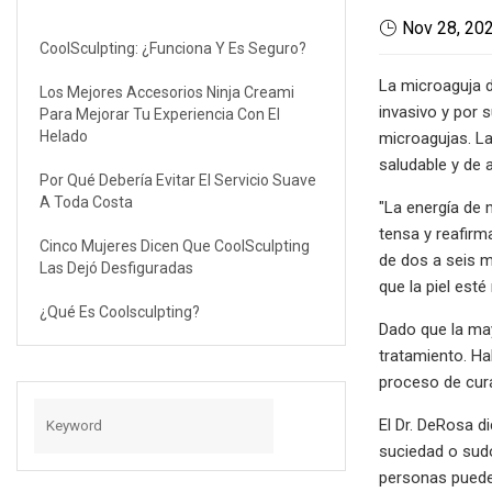
Nov 28, 20
CoolSculpting: ¿Funciona Y Es Seguro?
La microaguja d
Los Mejores Accesorios Ninja Creami
invasivo y por 
Para Mejorar Tu Experiencia Con El
Helado
microagujas. La
saludable y de 
Por Qué Debería Evitar El Servicio Suave
A Toda Costa
"La energía de 
tensa y reafirm
Cinco Mujeres Dicen Que CoolSculpting
de dos a seis m
Las Dejó Desfiguradas
que la piel esté
¿Qué Es Coolsculpting?
Dado que la may
tratamiento. Ha
proceso de cur
El Dr. DeRosa d
suciedad o sud
personas pueden