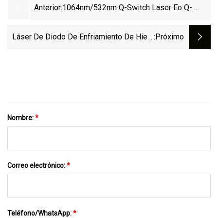
Anterior:
1064nm/532nm Q-Switch Laser Eo Q-
Switched ND YAG Láser Flat-Top Beam
Eliminación De Tatuajes HS-290 Apolo
Láser De Diodo De Enfriamiento De Hielo
:próximo
Para La Piel Depilación Láser IPL Láser
YAG Uso En SPA Eliminación De Tatuajes
Láser De Diodo De 808nm Equipo De
Belleza Para Salón De Belleza Láser
Nombre:
*
Correo electrónico:
*
Teléfono/WhatsApp:
*