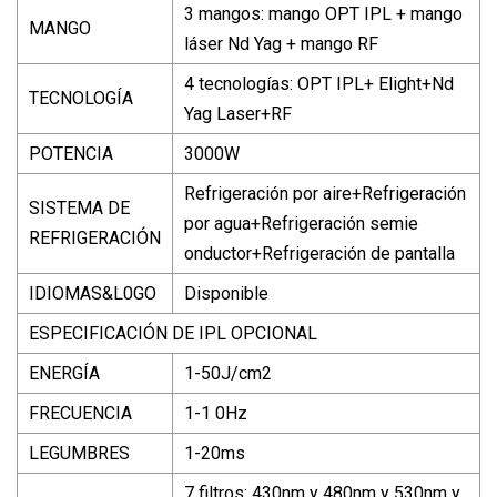
3 mangos: mango OPT IPL + mango
MANGO
láser Nd Yag + mango RF
4 tecnologías: OPT IPL+ Elight+Nd
TECNOLOGÍA
Yag Laser+RF
POTENCIA
3000W
Refrigeración por aire+Refrigeración
SISTEMA DE
por agua+Refrigeración semie
REFRIGERACIÓN
onductor+Refrigeración de pantalla
IDIOMAS&L0GO
Disponible
ESPECIFICACIÓN DE IPL OPCIONAL
ENERGÍA
1-50J/cm2
FRECUENCIA
1-1 0Hz
LEGUMBRES
1-20ms
7 filtros: 430nm y 480nm y 530nm y