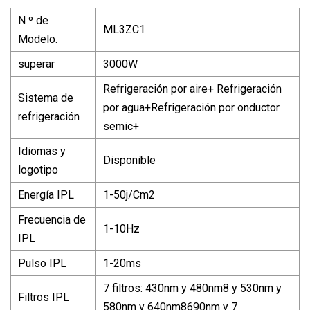
N º de
ML3ZC1
Modelo.
superar
3000W
Refrigeración por aire+ Refrigeración
Sistema de
por agua+Refrigeración por onductor
refrigeración
semic+
Idiomas y
Disponible
logotipo
Energía IPL
1-50j/Cm2
Frecuencia de
1-10Hz
IPL
Pulso IPL
1-20ms
7 filtros: 430nm y 480nm8 y 530nm y
Filtros IPL
580nm y 640nm8690nm y 7