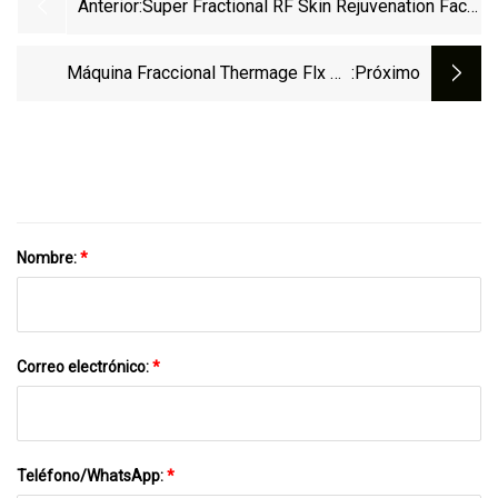
Anterior:
Super Fractional RF Skin Rejuvenation Face
Lifting Beauty Machine A La Venta
Máquina Fraccional Thermage Flx RF
:próximo
Profesional Thermagic Vertical De
Niansheng
Nombre:
*
Correo electrónico:
*
Teléfono/WhatsApp:
*