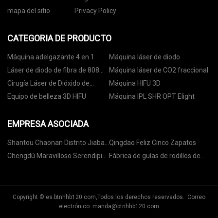
mapa del sitio
Privacy Policy
CATEGORIA DE PRODUCTO
Máquina adelgazante 4 en 1
Máquina láser de diodo
Láser de diodo de fibra de 808
Máquina láser de CO2 fraccional
nm
Cirugía Láser de Dióxido de
Máquina HIFU 3D
Carbono
Equipo de belleza 3D HIFU
Máquina IPL SHR OPT Elight
EMPRESA ASOCIADA
Shantou Chaonan Distrito Jiabao
Qingdao Feliz Cinco Zapatos
Industriales Compañía , Limitado
Chengdú Maravilloso Serendipia
Fábrica de guías de rodillos de
Comida Maquinaria Co.,
China
Limitado.
Copyright © es.btnhhb120.com,Todos los derechos reservados. Correo
electrónico:
manda@btnhhb120.com