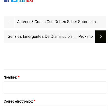
Anterior:
3 Cosas Que Debes Saber Sobre Las
Alarmas De Motor
Señales Emergentes De Disminución De
:próximo
La Resiliencia De Los Bosques Bajo El
Cambio Climático
Nombre:
*
Correo electrónico:
*